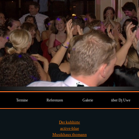
Termine
Referenzen
Galerie
über Dj Uwe
Der kuhhirte
active-blue
Musikhaus thomann